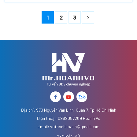
1
2
3
Địa chỉ: 970 Nguyễn Văn Linh, Quận 7, Tp.Hồ Chí Minh
Điện thoại: 0969087269 Hoành Võ
Email: vothanhhoanh@gmail.com
XEM BẢN ĐỒ