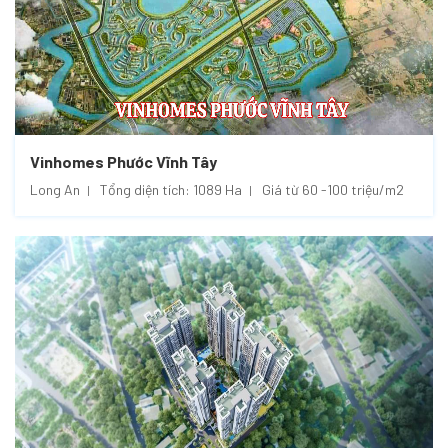
Vinhomes Phước Vĩnh Tây
Long An
Tổng diện tích: 1089 Ha
Giá từ 60 -100 triệu/m2