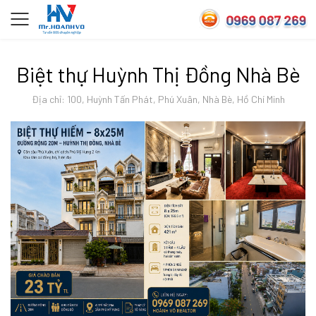
Biệt thự Huỳnh Thị Đồng Nhà Bè
Địa chỉ: 100, Huỳnh Tấn Phát, Phú Xuân, Nhà Bè, Hồ Chí Minh