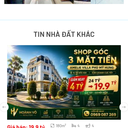
TIN NHÀ ĐẤT KHÁC
180m²
4
4
Giá bán: 19.9 tỷ