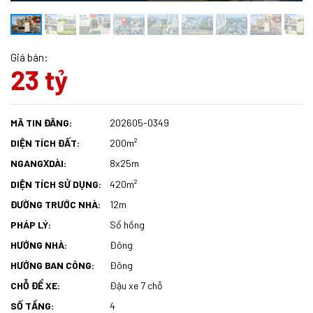
Giá bán:
23 tỷ
MÃ TIN ĐĂNG:
202605-0349
DIỆN TÍCH ĐẤT:
200m²
NGANG
DÀI:
8x25m
X
DIỆN TÍCH SỬ DỤNG:
420m²
ĐƯỜNG TRƯỚC NHÀ:
12m
PHÁP LÝ:
Sổ hồng
HƯỚNG NHÀ:
Đông
HƯỚNG BAN CÔNG:
Đông
CHỖ ĐỂ XE:
Đậu xe 7 chỗ
SỐ TẦNG:
4