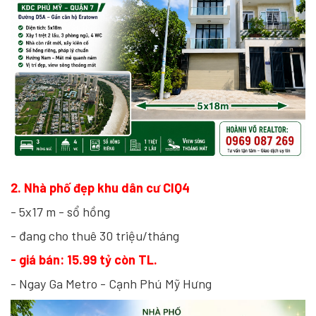
2. Nhà phố đẹp khu dân cư CIQ4
- 5x17 m - sổ hồng
- đang cho thuê 30 triệu/tháng
- giá bán: 15.99 tỷ còn TL.
- Ngay Ga Metro - Cạnh Phú Mỹ Hưng