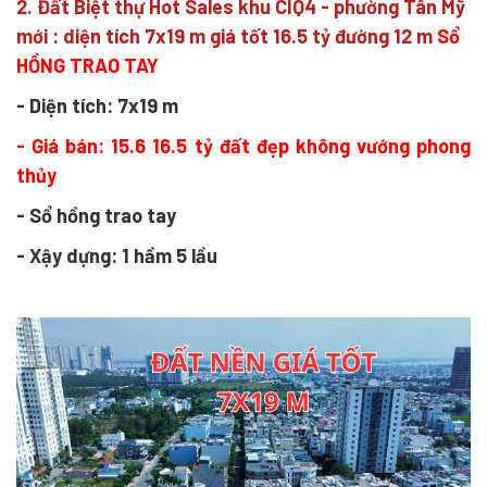
2. Đất Biệt thự Hot Sales khu CIQ4 - phường Tân Mỹ
mới : diện tích 7x19 m giá tốt 16.5 tỷ đường 12 m
Sổ
HỒNG TRAO TAY
- Diện tích: 7x19 m
- Giá bán: 15.6 16.5 tỷ đất đẹp không vướng phong
thủy
- Sổ hồng trao tay
- Xậy dựng: 1 hầm 5 lầu