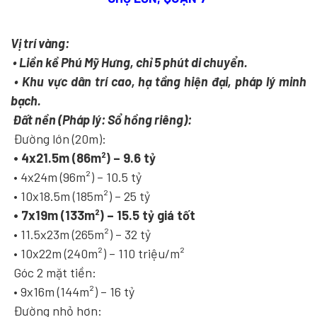
Vị trí vàng:
• Liền kề Phú Mỹ Hưng, chỉ 5 phút di chuyển.
• Khu vực dân trí cao, hạ tầng hiện đại, pháp lý minh
bạch.
Đất nền (Pháp lý: Sổ hồng riêng):
Đường lớn (20m):
• 4x21.5m (86m²) – 9.6 tỷ
• 4x24m (96m²) – 10.5 tỷ
• 10x18.5m (185m²) – 25 tỷ
• 7x19m (133m²) – 15.5 tỷ giá tốt
• 11.5x23m (265m²) – 32 tỷ
• 10x22m (240m²) – 110 triệu/m²
Góc 2 mặt tiền:
• 9x16m (144m²) – 16 tỷ
Đường nhỏ hơn: