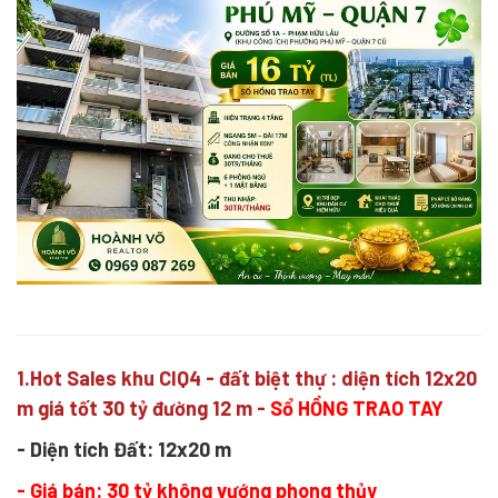
1.Hot Sales khu CIQ4 - đất biệt thự : diện tích 12x20
m giá tốt 30 tỷ đường 12 m -
Sổ HỒNG TRAO TAY
- Diện tích Đất: 12x20 m
- Giá bán: 30 tỷ không vướng phong thủy