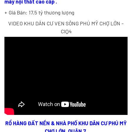
máy nội thất cao cấp .
+ Giá Bán: 17,5 tỷ thương lượng
VIDEO KHU DÂN CƯ VEN SÔNG PHÚ MỸ CHỢ LỚN -
CIQ4
RỔ HÀNG ĐẤT NỀN & NHÀ PHỐ KHU DÂN CƯ PHÚ MỸ
CHỢ LỚN, QUẬN 7