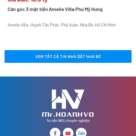
Căn góc 3 mặt tiền Amelie Villa Phú Mỹ Hưng
Amelie Villa, Huỳnh Tấn Phát, Phú Xuân, Nhà Bè, Hồ Chí Minh
XEM TẤT CẢ TIN NHÀ ĐẤT NHÀ BÈ