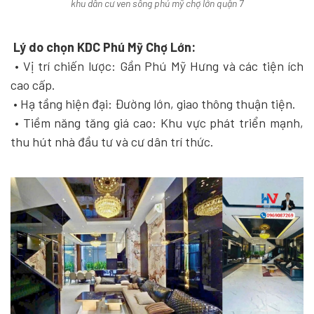
khu dân cư ven sông phú mỹ chợ lớn quận 7
Lý do chọn KDC Phú Mỹ Chợ Lớn:
• Vị trí chiến lược: Gần Phú Mỹ Hưng và các tiện ích
cao cấp.
• Hạ tầng hiện đại: Đường lớn, giao thông thuận tiện.
• Tiềm năng tăng giá cao: Khu vực phát triển mạnh,
thu hút nhà đầu tư và cư dân trí thức.