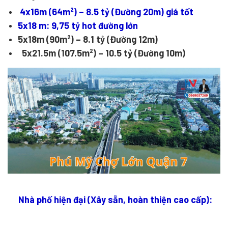
4x16m (64m²) – 8.5 tỷ (Đường 20m) giá tốt
5x18 m: 9,75 tỷ hot đường lớn
5x18m (90m²) – 8.1 tỷ (Đường 12m)
5x21.5m (107.5m²) – 10.5 tỷ (Đường 10m)
Nhà phố hiện đại (Xây sẵn, hoàn thiện cao cấp):