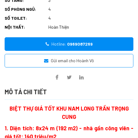
SỐ TẦNG:
3
SỐ PHÒNG NGỦ:
4
SỐ TOILET:
4
NỘI THẤT:
Hoàn Thiện
Hotline:
0969087269
Gửi email cho Hoành Võ
MÔ TẢ CHI TIẾT
BIỆT THỰ GIÁ TỐT KHU NAM LONG TRẦN TRỌNG
CUNG
1. Diện tích: 8x24 m (192 m2) - nhà gần công viên -
giá tốt: 140 triệu/m2