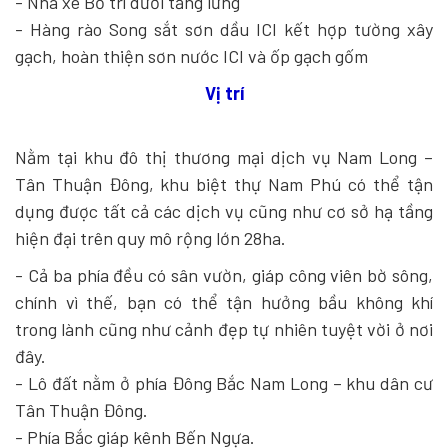
- Nhà xe Bố trí dưới tầng lửng
- Hàng rào Song sắt sơn dầu ICI kết hợp tường xây
gạch, hoàn thiện sơn nước ICI và ốp gạch gốm
Vị trí
Nằm tại khu đô thị thương mại dịch vụ Nam Long –
Tân Thuận Đông, khu biệt thự Nam Phú có thể tận
dụng được tất cả các dịch vụ cũng như cơ sở hạ tầng
hiện đại trên quy mô rộng lớn 28ha.
- Cả ba phía đều có sân vườn, giáp công viên bờ sông,
chính vì thế, bạn có thể tận hưởng bầu không khí
trong lành cũng như cảnh đẹp tự nhiên tuyệt vời ở nơi
đây.
- Lô đất nằm ở phía Đông Bắc Nam Long – khu dân cư
Tân Thuận Đông.
- Phía Bắc giáp kênh Bến Ngựa.