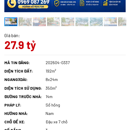
Giá bán:
27.9 tỷ
MÃ TIN ĐĂNG:
202604-0337
DIỆN TÍCH ĐẤT:
192m²
NGANG
DÀI:
8x24m
X
DIỆN TÍCH SỬ DỤNG:
350m²
ĐƯỜNG TRƯỚC NHÀ:
14m
PHÁP LÝ:
Sổ hồng
HƯỚNG NHÀ:
Nam
CHỖ ĐỂ XE:
Đậu xe 7 chỗ