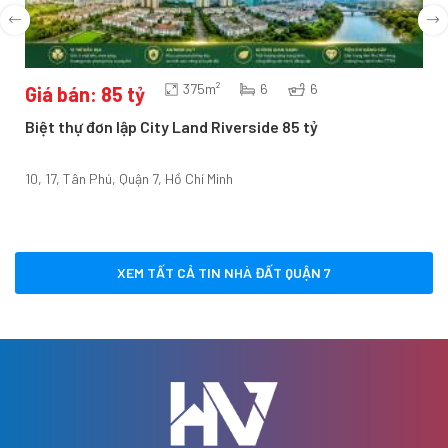
375m²
6
6
Giá bán: 85 tỷ
Biệt thự đơn lập City Land Riverside 85 tỷ
10, 17, Tân Phú, Quận 7, Hồ Chí Minh
XEM TẤT CẢ TIN NHÀ ĐẤT QUẬN 7