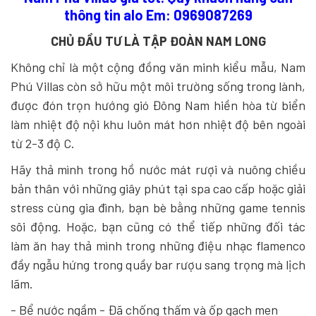
thông tin alo Em: 0969087269
CHỦ ĐẦU TƯ LÀ TẬP ĐOÀN NAM LONG
Không chỉ là một cộng đồng văn minh kiểu mẫu, Nam
Phú Villas còn sở hữu một môi trường sống trong lành,
được đón trọn hướng gió Đông Nam hiền hòa từ biển
làm nhiệt độ nội khu luôn mát hơn nhiệt độ bên ngoài
từ 2-3 độ C.
Hãy thả mình trong hồ nước mát rượi và nuông chiều
bản thân với những giây phút tại spa cao cấp hoặc giải
stress cùng gia đình, bạn bè bằng những game tennis
sôi động. Hoặc, bạn cũng có thể tiếp những đối tác
làm ăn hay thả mình trong những điệu nhạc flamenco
đầy ngẫu hứng trong quầy bar rượu sang trọng mà lịch
lãm.
- Bể nước ngầm - Đã chống thấm và ốp gạch men