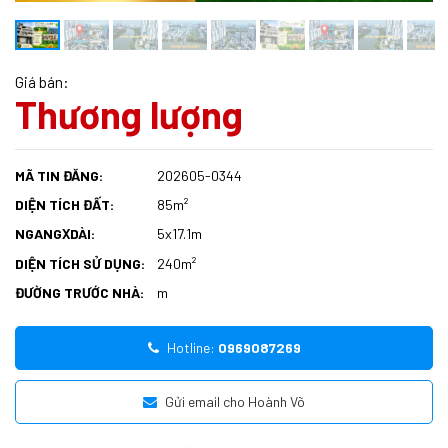
Giá bán:
Thương lượng
MÃ TIN ĐĂNG:
202605-0344
DIỆN TÍCH ĐẤT:
85m²
NGANG
DÀI:
5x17.1m
X
DIỆN TÍCH SỬ DỤNG:
240m²
ĐƯỜNG TRƯỚC NHÀ:
m
Hotline:
0969087269
Gửi email cho Hoành Võ