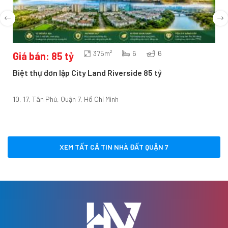
375m²
6
6
Giá bán: 85 tỷ
Biệt thự đơn lập City Land Riverside 85 tỷ
10, 17, Tân Phú, Quận 7, Hồ Chí Minh
XEM TẤT CẢ TIN NHÀ ĐẤT QUẬN 7