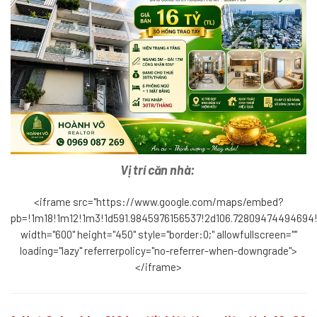
Vị trí căn nhà:
<iframe src="https://www.google.com/maps/embed?
pb=!1m18!1m12!1m3!1d591.9845976156537!2d106.7280947449469
width="600" height="450" style="border:0;" allowfullscreen=""
loading="lazy" referrerpolicy="no-referrer-when-downgrade">
</iframe>