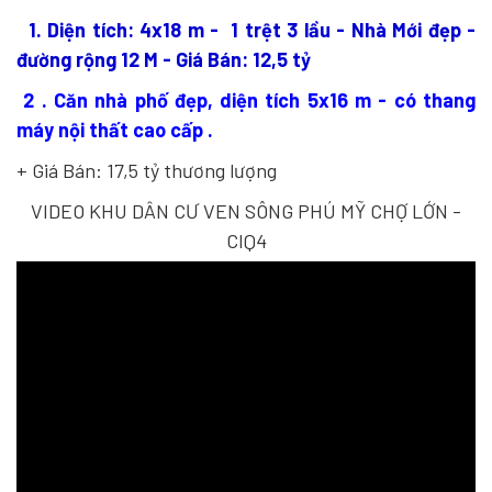
1. Diện tích: 4x18 m - 1 trệt 3 lầu - Nhà Mới đẹp -
đường rộng 12 M - Giá Bán: 12,5 tỷ
2 . Căn nhà phố đẹp, diện tích 5x16 m - có thang
máy nội thất cao cấp .
+ Giá Bán: 17,5 tỷ thương lượng
VIDEO KHU DÂN CƯ VEN SÔNG PHÚ MỸ CHỢ LỚN -
CIQ4