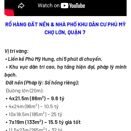
RỔ HÀNG ĐẤT NỀN & NHÀ PHỐ KHU DÂN CƯ PHÚ MỸ
CHỢ LỚN, QUẬN 7
Vị trí vàng:
• Liền kề Phú Mỹ Hưng, chỉ 5 phút di chuyển.
• Khu vực dân trí cao, hạ tầng hiện đại, pháp lý minh
bạch.
Đất nền (Pháp lý: Sổ hồng riêng):
Đường lớn (20m):
• 4x21.5m (86m²) – 9.6 tỷ
• 4x24m (96m²) – 10.5 tỷ
• 10x18.5m (185m²) – 25 tỷ
• 7x19m (133m²) – 15.5 tỷ giá tốt
• 11.5x23m (265m²) – 32 tỷ