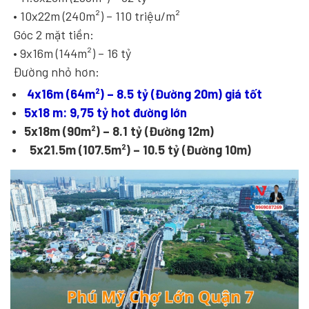
• 10x22m (240m²) – 110 triệu/m²
Góc 2 mặt tiền:
• 9x16m (144m²) – 16 tỷ
Đường nhỏ hơn:
4x16m (64m²) – 8.5 tỷ (Đường 20m) giá tốt
5x18 m: 9,75 tỷ hot đường lớn
5x18m (90m²) – 8.1 tỷ (Đường 12m)
5x21.5m (107.5m²) – 10.5 tỷ (Đường 10m)