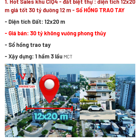
1. Hot Sales khu CIQ4 - đất biệt thự : diện tích 12x20
m giá tốt 30 tỷ đường 12 m -
Sổ HỒNG TRAO TAY
- Diện tích Đất: 12x20 m
- Giá bán: 30 tỷ không vướng phong thủy
- Sổ hồng trao tay
- Xậy dựng: 1 hầm 3 lầu
MCT