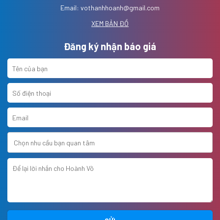
Email: vothanhhoanh@gmail.com
XEM BẢN ĐỒ
Đăng ký nhận báo giá