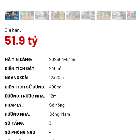
Giá bán:
51.9 tỷ
MÃ TIN ĐĂNG:
202604-0338
DIỆN TÍCH ĐẤT:
240m²
NGANG
DÀI:
12x20m
X
DIỆN TÍCH SỬ DỤNG:
400m²
ĐƯỜNG TRƯỚC NHÀ:
12m
PHÁP LÝ:
Sổ hồng
HƯỚNG NHÀ:
Đông-Nam
SỐ TẦNG:
3
SỐ PHÒNG NGỦ:
4