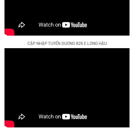
CẬP NHẬP TUYẾN ĐƯƠNG 826 E LONG HẬU